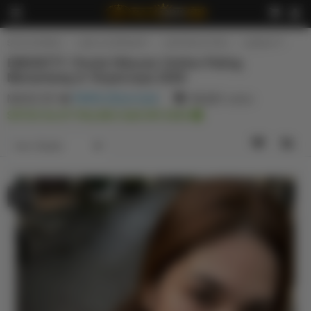
SITUS RESMI
LINK ALTERNATIF
DAFTAR ID PRO
EMON777
EMON777: Portal Hiburan Online Paling
Menantang & Terpercaya 2026
MADE BY 👑
PAPA ZOLA AJA
45,621
sales
SITUS SLOT PALING GACOR 2026
Item Details