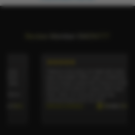
menghubungi tim customer service melalui fitur
live chat yang tersedia di platform. Tim profesional
kami siap memberikan bantuan dengan cepat,
ramah, dan responsif kapan pun dibutuhkan.
Review Member EMON777
★★★★★
ngsung
“Niatnya cuma iseng, eh malah jadi orang
-benar
kaya mendadak! Daftar cepat, prediksinya
n yang
akurat banget sampai bikin bingung sendiri.
s
Kemarin kena Maxwin sampai saldo luber-
latform
luber. Kalau cari yang pasti-pasti aja,
mending langsung ke sini deh!”
er Setia
Rahmad, Surabaya
Member Setia