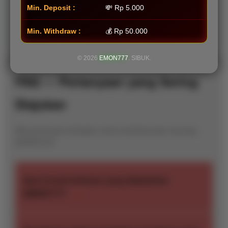
pasaran
Min. Deposit :
💸 Rp 5.000
togel
resmi
Harga dalam Rupiah dan sudah termasuk biaya layanan
Min. Withdraw :
💰 Rp 50.000
(HK,
SGP,
SDY,
© 2026
EMON777
. SIBUK.
Macau)
dengan
FAQ — Pertanyaan yang Sering
bonus
harian
Diajukan
dan
cashback
Klik pertanyaan di bawah untuk membuka atau menutup
menarik.
jawabannya.
Member
Pilih
VIP
Apa inovasi terbesar yang ditawarkan
100.000
Rp
>
EMON777?
Dapatkan
layanan
Klik tombol
EMON777
menghadirkan inovasi
prioritas,